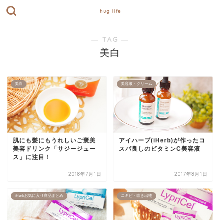
hug life
― TAG ―
美白
美白
美容液・クリーム
肌にも髪にもうれしいご褒美
アイハーブ(iHerb)が作ったコ
美容ドリンク「サジージュー
スパ良しのビタミンC美容液
ス」に注目！
2018年7月1日
2017年8月1日
iHerbお気に入り商品まとめ
ニキビ・吹き出物