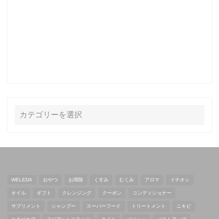
WELEDA
おやつ
お掃除
くすみ
むくみ
アロマ
イチオシ
オイル
ギフト
クレンジング
クーポン
コンディショナー
サプリメント
シャンプー
スーパーフード
トリートメント
ニキビ