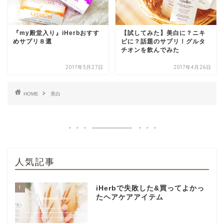
『my殿堂入り』iHerbおすす
【試してみた】美白に？ニキ
めサプリ８選
ビに？話題のサプリ！グルタ
チオンを飲んでみた
2017年5月27日
2017年4月26日
HOME
美白
人気記事
1
iHerbで失敗した&買ってよかっ
たヘアケアアイテム