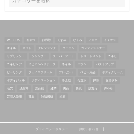
WELEDA
おやつ
お掃除
くすみ
むくみ
アロマ
イチオシ
オイル
ギフト
クレンジング
クーポン
コンディショナー
サプリメント
シャンプー
スーパーフード
トリートメント
ニキビ
ニキビケア
ヌビアンヘリテージ
ネイル
バジャー
バストアップ
ピーリング
フェイスクリーム
プレゼント
ベビー用品
ボディクリーム
ボディジェル
ボディローション
冷え症
化粧水
掃除
歯磨き粉
毛穴
洗顔料
漂白剤
紅茶
美白
美肌
肌荒れ
脚やせ
芸能人愛用
貧血
雑誌掲載
頭痛
プライバシーポリシー
お問い合わせ