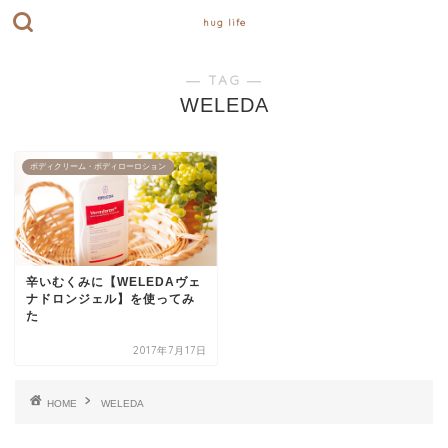
hug life
― TAG ―
WELEDA
ボディクリーム・ボディローロション
辛いむくみに【WELEDAヴェ
ナドロンジェル】を使ってみ
た
2017年7月17日
HOME
WELEDA