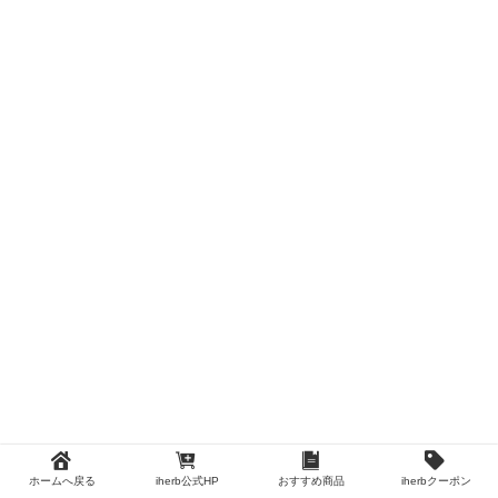
ホームへ戻る
iherb公式HP
おすすめ商品
iherbクーポン