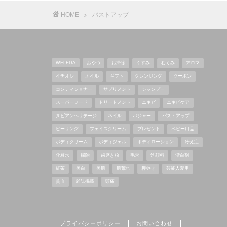
HOME
バストアップ
WELEDA
おやつ
お掃除
くすみ
むくみ
アロマ
イチオシ
オイル
ギフト
クレンジング
クーポン
コンディショナー
サプリメント
シャンプー
スーパーフード
トリートメント
ニキビ
ニキビケア
ヌビアンヘリテージ
ネイル
バジャー
バストアップ
ピーリング
フェイスクリーム
プレゼント
ベビー用品
ボディクリーム
ボディジェル
ボディローション
冷え症
化粧水
掃除
歯磨き粉
毛穴
洗顔料
漂白剤
紅茶
美白
美肌
肌荒れ
脚やせ
芸能人愛用
貧血
雑誌掲載
頭痛
プライバシーポリシー
お問い合わせ