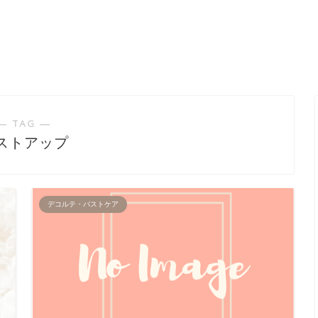
― TAG ―
ストアップ
デコルテ・バストケア