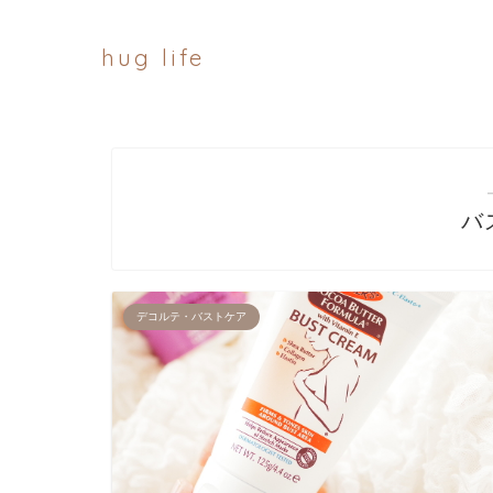
hug life
バ
デコルテ・バストケア