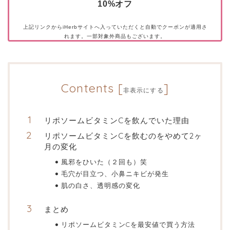
10%オフ
上記リンクからiHerbサイトへ入っていただくと自動でクーポンが適用さ
れます。一部対象外商品もございます。
Contents
[
]
非表示にする
リポソームビタミンCを飲んでいた理由
リポソームビタミンCを飲むのをやめて2ヶ
月の変化
風邪をひいた（２回も）笑
毛穴が目立つ、小鼻ニキビが発生
肌の白さ、透明感の変化
まとめ
リポソームビタミンCを最安値で買う方法