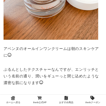
アベンヌのオールインワンクリームは朝のスキンケア
に
ぷるんとしたテクスチャーなんですが、エンリッチと
いう名前の通り、潤いをギューっと閉じ込めたような
濃密な肌になります
オールインワンだけど、物足りなさがゼロ。
ホームへ戻る
iherb公式HP
おすすめ商品
iherbクーポン
ていねいに化粧水や乳液、美容液を重ねた時のような