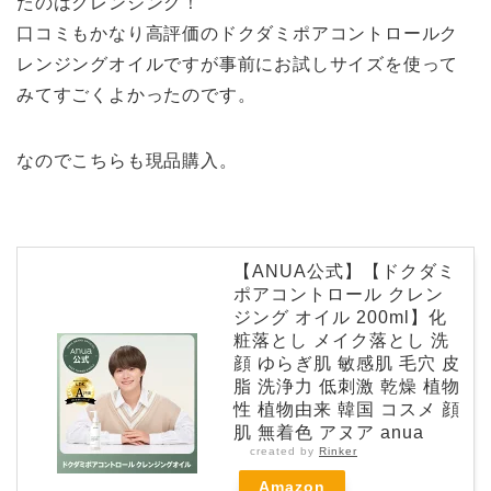
たのはクレンジング！
口コミもかなり高評価のドクダミポアコントロールク
レンジングオイルですが事前にお試しサイズを使って
みてすごくよかったのです。
なのでこちらも現品購入。
【ANUA公式】【ドクダミ
ポアコントロール クレン
ジング オイル 200ml】化
粧落とし メイク落とし 洗
顔 ゆらぎ肌 敏感肌 毛穴 皮
脂 洗浄力 低刺激 乾燥 植物
性 植物由来 韓国 コスメ 顔
肌 無着色 アヌア anua
created by
Rinker
Amazon