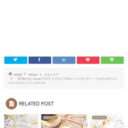
HOME
♥iHerb
スキンケア
【手放せないanuaアヌア】ドクダミ77%スージングトナー、ドクダミポアコン
トロールクレンジングオイル
RELATED POST
ンケア
スキンケア
スキンケア