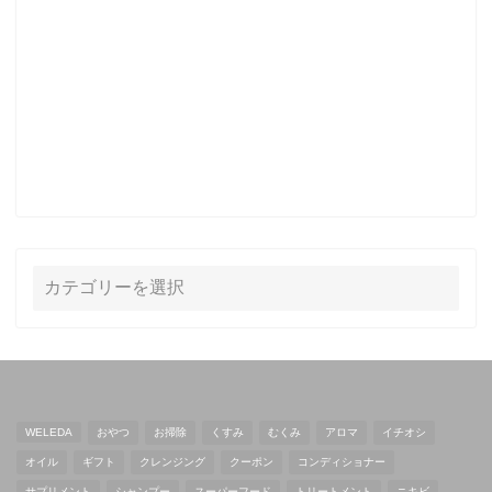
WELEDA
おやつ
お掃除
くすみ
むくみ
アロマ
イチオシ
オイル
ギフト
クレンジング
クーポン
コンディショナー
サプリメント
シャンプー
スーパーフード
トリートメント
ニキビ