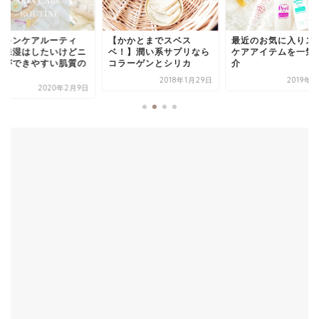
スキンケアルーティ
【かかとまでスベス
最近のお気に入りス
】保湿はしたいけどニ
ベ！】潤い系サプリなら
ケアアイテムを一気
ビができやすい肌質の
コラーゲンとシリカ
介
.
2018年1月29日
2019年
2020年2月9日