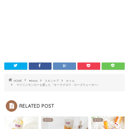
HOME
♥iHerb
スキンケア
オイル
マリリンモンローも愛した『オーラグロウ・ローズウォーター』
RELATED POST
ル
オイル
オイル