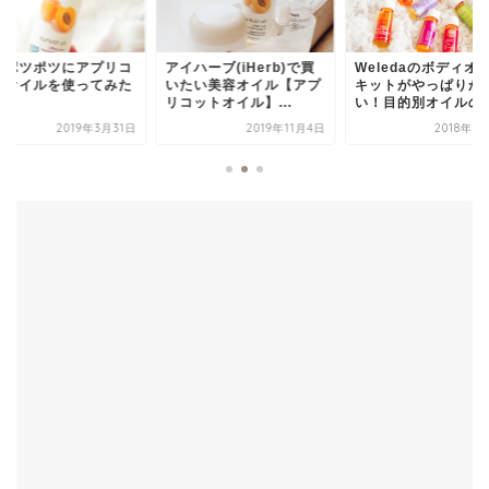
のポツポツにアプリコ
アイハーブ(iHerb)で買
Weledaのボディオ
トオイルを使ってみた
いたい美容オイル【アプ
キットがやっぱりか
リコットオイル】...
い！目的別オイルの..
2019年3月31日
2019年11月4日
2018年1