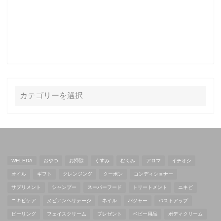
WELEDA
おやつ
お掃除
くすみ
むくみ
アロマ
イチオシ
オイル
ギフト
クレンジング
クーポン
コンディショナー
サプリメント
シャンプー
スーパーフード
トリートメント
ニキビ
ニキビケア
ヌビアンヘリテージ
ネイル
バジャー
バストアップ
ピーリング
フェイスクリーム
プレゼント
ベビー用品
ボディクリーム