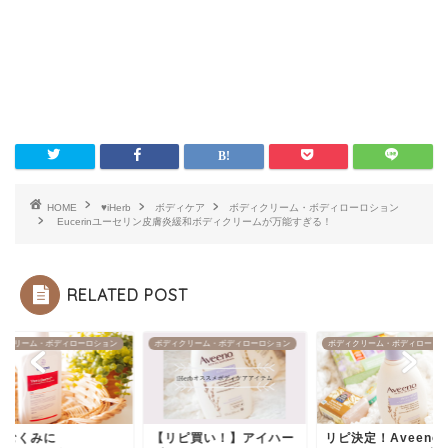
HOME
♥iHerb
ボディケア
ボディクリーム・ボディローロション
Eucerinユーセリン皮膚炎緩和ボディクリームが万能すぎる！
RELATED POST
ィクリーム・ボディローロション
ボディクリーム・ボディローロション
ボディクリーム・ボディローロシ
いむくみに
【リピ買い！】アイハー
リピ決定！Aveeno