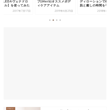
WELEDAヴェナドロ
ブ(iHerb)オススメボデ
ディローションで極
ジェル】を使ってみた
ィケアアイテム
肌と癒しの時間を手..
2017年7月17日
2019年4月25日
2018年4