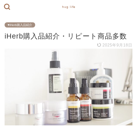
hug life
♥iHerb購入品紹介
iHerb購入品紹介・リピート商品多数
2025年9月18日