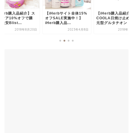
Herb購入品紹介】ス
【iHerbサイト全体15%
【iHerb購入品紹介
ンケア10%オフで購
オフSALE実施中！】
COOLA日焼け止め
激安Blist...
iHerb購入品...
元型グルタチオン・..
2018年8月20日
2023年4月8日
2018年7