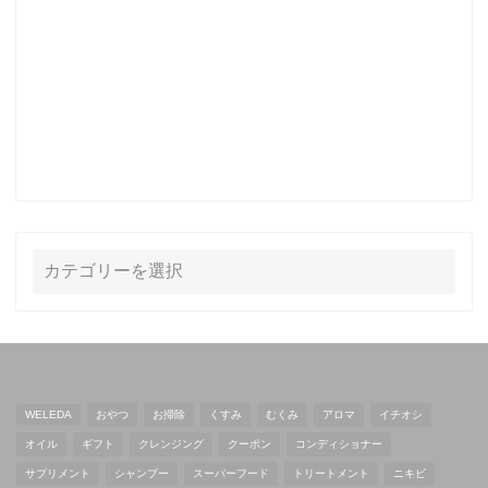
WELEDA
おやつ
お掃除
くすみ
むくみ
アロマ
イチオシ
オイル
ギフト
クレンジング
クーポン
コンディショナー
サプリメント
シャンプー
スーパーフード
トリートメント
ニキビ