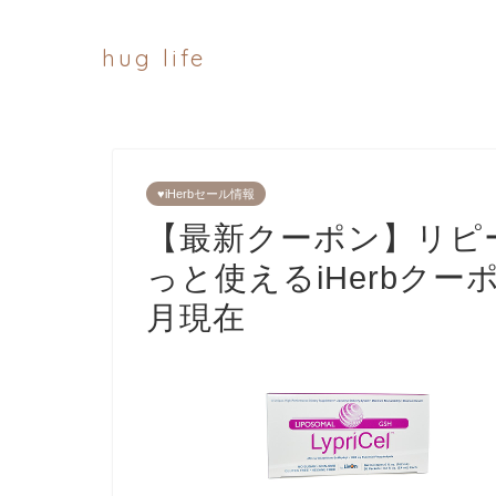
hug life
♥iHerbセール情報
【最新クーポン】リピ
っと使えるiHerbクー
月現在