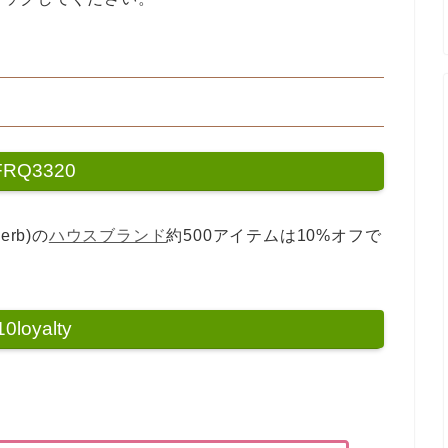
FRQ3320
rb)の
ハウスブランド
約500アイテムは10%オフで
10loyalty