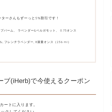
ピーターさんもずーっと5%割引です！
 スリープバーム、 ラベンダー&ベルガモット、 0.75オンス
オイル, フレンチラベンダー, 8液量オンス（236 ml）
ーブ(iHerb)で今使えるクーポン
がカートに入ります。
リックしてください。