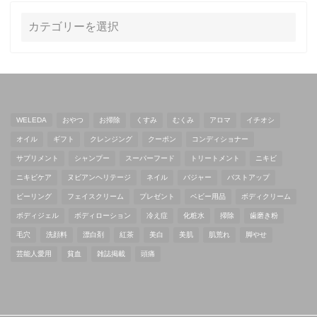
WELEDA
おやつ
お掃除
くすみ
むくみ
アロマ
イチオシ
オイル
ギフト
クレンジング
クーポン
コンディショナー
サプリメント
シャンプー
スーパーフード
トリートメント
ニキビ
ニキビケア
ヌビアンヘリテージ
ネイル
バジャー
バストアップ
ピーリング
フェイスクリーム
プレゼント
ベビー用品
ボディクリーム
ボディジェル
ボディローション
冷え症
化粧水
掃除
歯磨き粉
毛穴
洗顔料
漂白剤
紅茶
美白
美肌
肌荒れ
脚やせ
芸能人愛用
貧血
雑誌掲載
頭痛