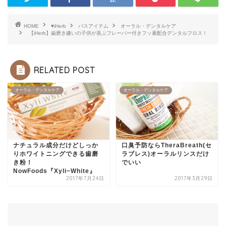
HOME
♥iHerb
バスアイテム
オーラル・デンタルケア
【iHerb】歯磨き嫌いの子供が喜ぶフレーバー付きフッ素配合デンタルフロス！
RELATED POST
オーラル・デンタルケア
オーラル・デンタルケア
ナチュラル成分だけどしっか
口臭予防ならTheraBreath(セ
りホワイトニングできる歯磨
ラブレス)オーラルリンスだけ
き粉！
でいい
NowFoods『Xyli−White』
2017年7月24日
2017年3月29日