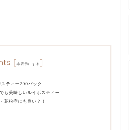
nts
[
]
非表示にする
ボスティー200パック
でも美味しいルイボスティー
・花粉症にも良い？！