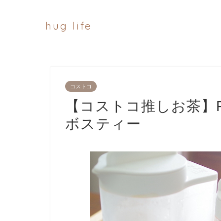
hug life
コストコ
【コストコ推しお茶】R
ボスティー