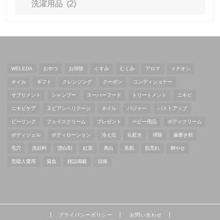
WELEDA
おやつ
お掃除
くすみ
むくみ
アロマ
イチオシ
オイル
ギフト
クレンジング
クーポン
コンディショナー
サプリメント
シャンプー
スーパーフード
トリートメント
ニキビ
ニキビケア
ヌビアンヘリテージ
ネイル
バジャー
バストアップ
ピーリング
フェイスクリーム
プレゼント
ベビー用品
ボディクリーム
ボディジェル
ボディローション
冷え症
化粧水
掃除
歯磨き粉
毛穴
洗顔料
漂白剤
紅茶
美白
美肌
肌荒れ
脚やせ
芸能人愛用
貧血
雑誌掲載
頭痛
プライバシーポリシー
お問い合わせ