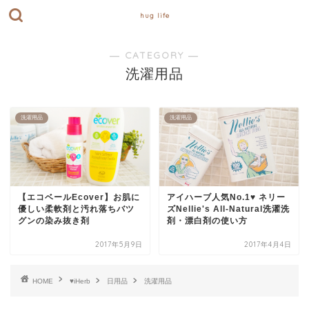
hug life
― CATEGORY ―
洗濯用品
洗濯用品
洗濯用品
【エコベールEcover】お肌に
アイハーブ人気No.1♥ ネリー
優しい柔軟剤と汚れ落ちバツ
ズNellie's All-Natural洗濯洗
グンの染み抜き剤
剤・漂白剤の使い方
2017年5月9日
2017年4月4日
HOME
♥iHerb
日用品
洗濯用品