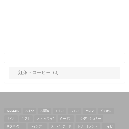
WELEDA
おやつ
お掃除
くすみ
むくみ
アロマ
イチオシ
オイル
ギフト
クレンジング
クーポン
コンディショナー
サプリメント
シャンプー
スーパーフード
トリートメント
ニキビ