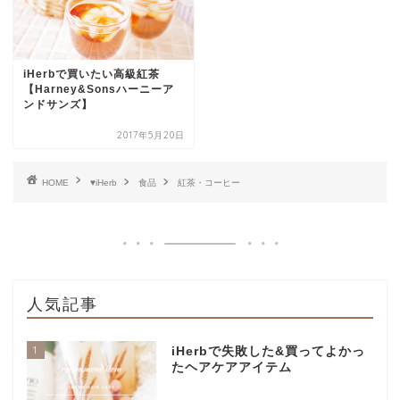
iHerbで買いたい高級紅茶
【Harney&Sonsハーニーア
ンドサンズ】
2017年5月20日
HOME
♥iHerb
食品
紅茶・コーヒー
人気記事
1
iHerbで失敗した&買ってよかっ
たヘアケアアイテム