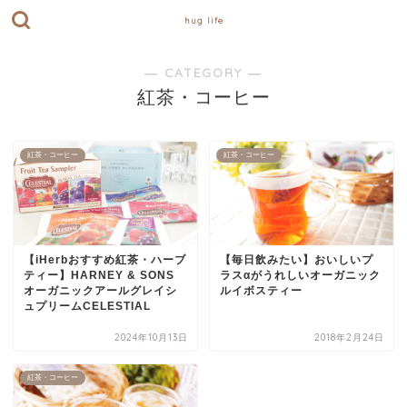
hug life
― CATEGORY ―
紅茶・コーヒー
紅茶・コーヒー
紅茶・コーヒー
【iHerbおすすめ紅茶・ハーブ
【毎日飲みたい】おいしいプ
ティー】HARNEY & SONS
ラスαがうれしいオーガニック
オーガニックアールグレイシ
ルイボスティー
ュプリームCELESTIAL
2024年10月13日
2018年2月24日
紅茶・コーヒー