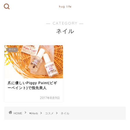
hug life
― CATEGORY ―
ネイル
ネイル
爪に優しいPiggy Paint(ピギ
ーペイント)で指先美人
2017年8月9日
HOME
♥iHerb
コスメ
ネイル