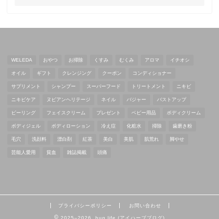
WELEDA
おやつ
お掃除
くすみ
むくみ
アロマ
イチオシ
オイル
ギフト
クレンジング
クーポン
コンディショナー
サプリメント
シャンプー
スーパーフード
トリートメント
ニキビ
ニキビケア
ヌビアンヘリテージ
ネイル
バジャー
バストアップ
ピーリング
フェイスクリーム
プレゼント
ベビー用品
ボディクリーム
ボディジェル
ボディローション
冷え症
化粧水
掃除
歯磨き粉
毛穴
洗顔料
漂白剤
紅茶
美白
美肌
肌荒れ
脚やせ
芸能人愛用
貧血
雑誌掲載
頭痛
プライバシーポリシー
お問い合わせ
2025–2026 hug life (アイハーブブログ)