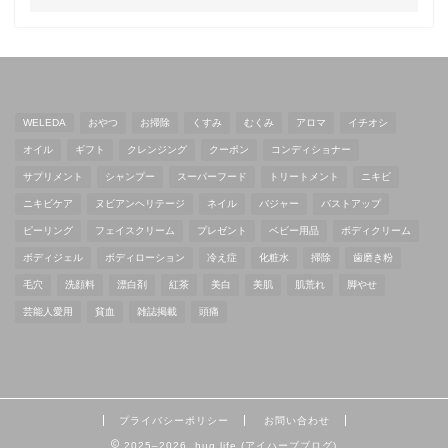
WELEDA
おやつ
お掃除
くすみ
むくみ
アロマ
イチオシ
オイル
ギフト
クレンジング
クーポン
コンディショナー
サプリメント
シャンプー
スーパーフード
トリートメント
ニキビ
ニキビケア
ヌビアンヘリテージ
ネイル
バジャー
バストアップ
ピーリング
フェイスクリーム
プレゼント
ベビー用品
ボディクリーム
ボディジェル
ボディローション
冷え症
化粧水
掃除
歯磨き粉
毛穴
洗顔料
漂白剤
紅茶
美白
美肌
肌荒れ
脚やせ
芸能人愛用
貧血
雑誌掲載
頭痛
プライバシーポリシー
お問い合わせ
2025–2026 hug life (アイハーブブログ)