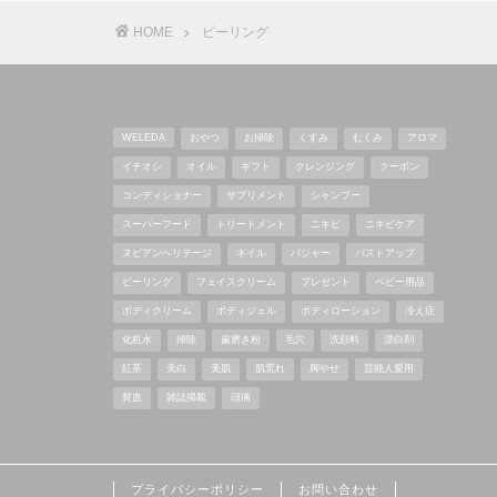
HOME
ピーリング
WELEDA
おやつ
お掃除
くすみ
むくみ
アロマ
イチオシ
オイル
ギフト
クレンジング
クーポン
コンディショナー
サプリメント
シャンプー
スーパーフード
トリートメント
ニキビ
ニキビケア
ヌビアンヘリテージ
ネイル
バジャー
バストアップ
ピーリング
フェイスクリーム
プレゼント
ベビー用品
ボディクリーム
ボディジェル
ボディローション
冷え症
化粧水
掃除
歯磨き粉
毛穴
洗顔料
漂白剤
紅茶
美白
美肌
肌荒れ
脚やせ
芸能人愛用
貧血
雑誌掲載
頭痛
プライバシーポリシー
お問い合わせ